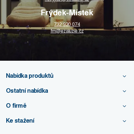
Frýdek-Místek
732 930 074
fm@ezaluzie.cz
Nabídka produktů
Ostatní nabídka
O firmě
Ke stažení