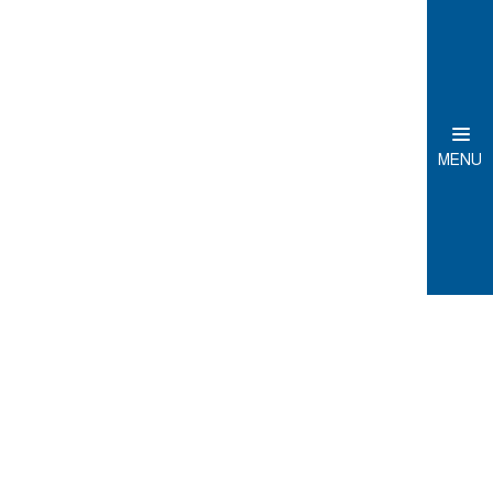
MENU
Domů
Informace o zpracování osobních údajů
Informace
o
zpracování