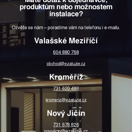
produktům nebo možnostem
instalace?
Ozvěte se nám – poradíme vám na telefonu i e-mailu.
Valašské Meziříčí
604 880 768
obchod@ezaluzie.cz
Kroměříž
731 620 488
kromeriz@ezaluzie.cz
Nový Jičín
731 678 826
novyjicin@ezaluzie.cz