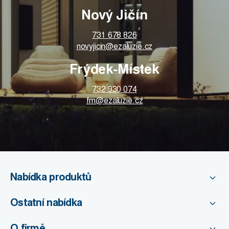
Nový Jičín
731 678 826
novyjicin@ezaluzie.cz
Frýdek-Místek
732 930 074
fm@ezaluzie.cz
Nabídka produktů
Ostatní nabídka
O firmě