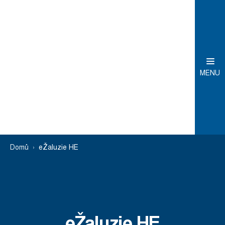
MENU
Domů
eŽaluzie HE
eŽaluzie HE