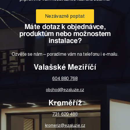
Nezávazně poptat
Máte dotaz k objednávce,
produktům nebo možnostem
instalace?
Ozvěte se nám – poradíme vám na telefonu i e-mailu.
Valašské Meziříčí
604 880 768
obchod@ezaluzie.cz
Kroměříž
731 620 488
kromeriz@ezaluzie.cz