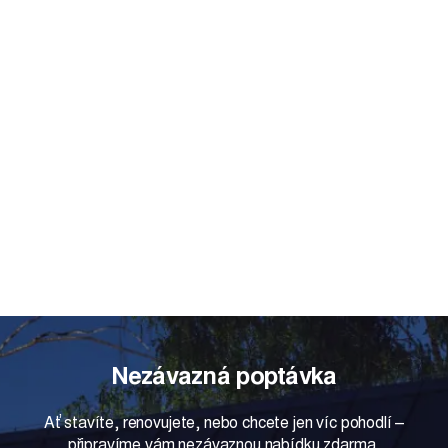
Nezávazná poptávka
Ať stavíte, renovujete, nebo chcete jen víc pohodlí –
připravíme vám nezávaznou nabídku zdarma.