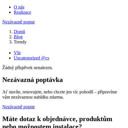
O nás
Realizace
Nezávazně poptat
Domů
Blog
Trendy
Vše
Uncategorized @cs
Žádný příspěvek nenalezen.
Nezávazná poptávka
Ať stavíte, renovujete, nebo chcete jen víc pohodlí – připravíme
vám nezávaznou nabídku zdarma.
Nezávazně poptat
Máte dotaz k objednávce, produktům
nebo možnostem instalace?