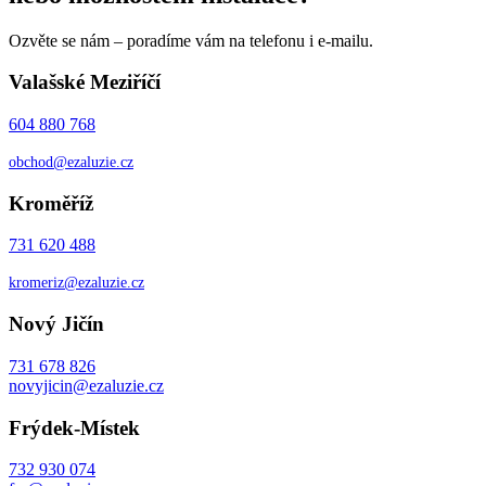
Ozvěte se nám – poradíme vám na telefonu i e-mailu.
Valašské Meziříčí
604 880 768
obchod@ezaluzie.cz
Kroměříž
731 620 488
kromeriz@ezaluzie.cz
Nový Jičín
731 678 826
novyjicin@ezaluzie.cz
Frýdek-Místek
732 930 074