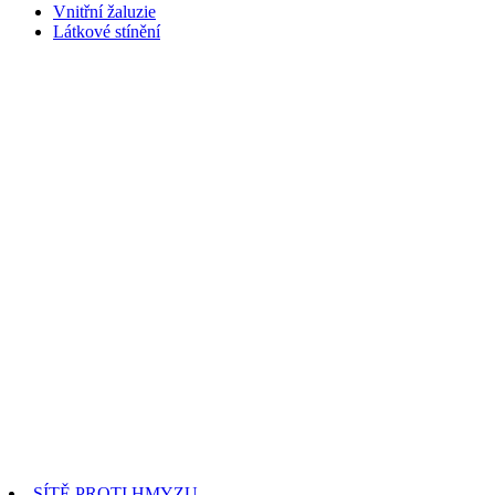
Vnitřní žaluzie
Látkové stínění
SÍTĚ PROTI HMYZU