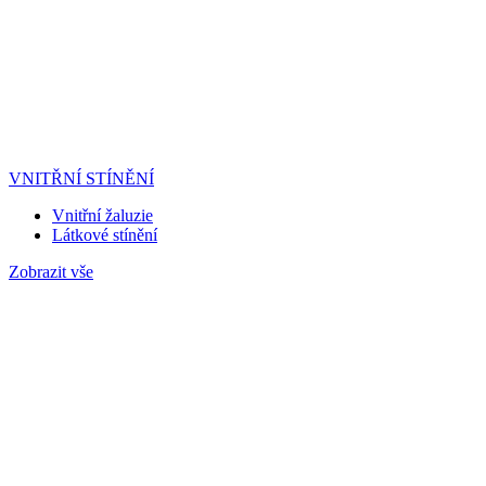
VNITŘNÍ STÍNĚNÍ
Vnitřní žaluzie
Látkové stínění
Zobrazit vše