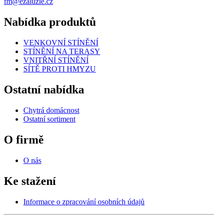
fm@ezaluzie.cz
Nabídka produktů
VENKOVNÍ STÍNĚNÍ
STÍNĚNÍ NA TERASY
VNITŘNÍ STÍNĚNÍ
SÍTĚ PROTI HMYZU
Ostatní nabídka
Chytrá domácnost
Ostatní sortiment
O firmě
O nás
Ke stažení
Informace o zpracování osobních údajů