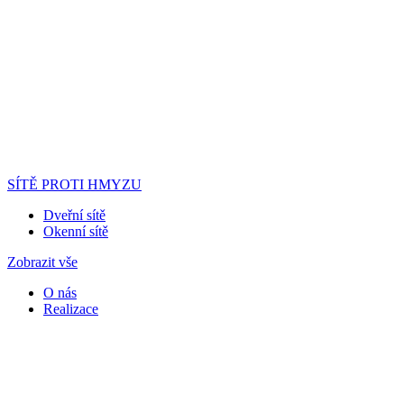
SÍTĚ PROTI HMYZU
Dveřní sítě
Okenní sítě
Zobrazit vše
O nás
Realizace