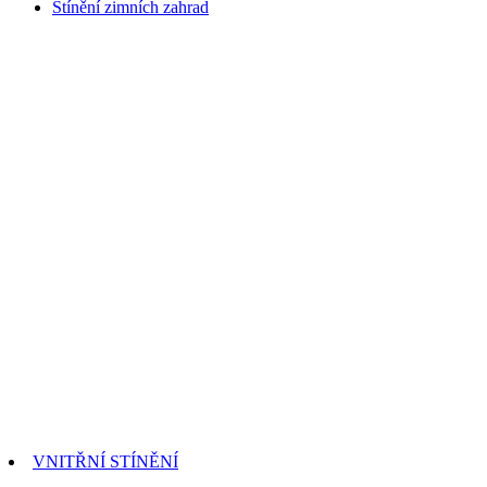
Stínění zimních zahrad
VNITŘNÍ STÍNĚNÍ